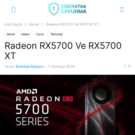
Ana Sayfa
Genel
Radeon RX5700 Ve RX5700 XT
Genel
Haber
Oyun
Teknoloji
Radeon RX5700 Ve RX5700
XT
0
Yazar
Emirhan Kalaycı
-
7 Temmuz 2019