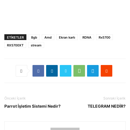
ETIKETLER
8gb
Amd
Ekran kartı
RDNA
Rx5700
RX5700XT
stream
Önceki İçerik
Sonraki İçerik
Parrot İşletim Sistemi Nedir?
TELEGRAM NEDİR?