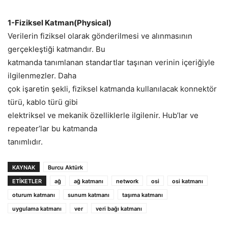
1-Fiziksel Katman(Physical)
Verilerin fiziksel olarak gönderilmesi ve alınmasının
gerçekleştiği katmandır. Bu
katmanda tanımlanan standartlar taşınan verinin içeriğiyle
ilgilenmezler. Daha
çok işaretin şekli, fiziksel katmanda kullanılacak konnektör
türü, kablo türü gibi
elektriksel ve mekanik özelliklerle ilgilenir. Hub’lar ve
repeater’lar bu katmanda
tanımlıdır.
KAYNAK
Burcu Aktürk
ETIKETLER
ağ
ağ katmanı
network
osi
osi katmanı
oturum katmanı
sunum katmanı
taşıma katmanı
uygulama katmanı
ver
veri bağı katmanı