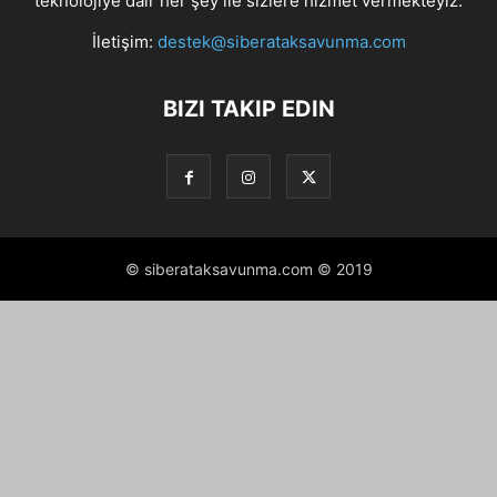
teknolojiye dair her şey ile sizlere hizmet vermekteyiz.
İletişim:
destek@siberataksavunma.com
BIZI TAKIP EDIN
© siberataksavunma.com © 2019