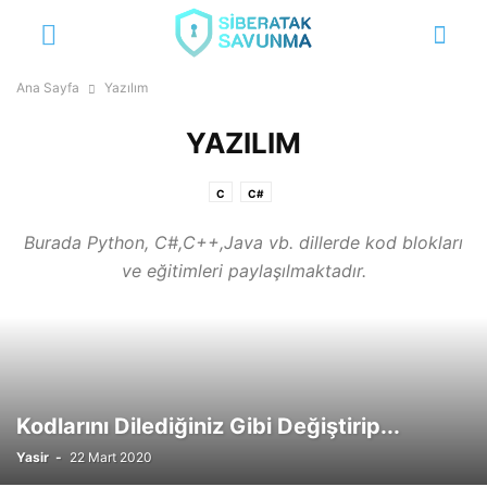
Ana Sayfa
Yazılım
YAZILIM
C
C#
Burada Python, C#,C++,Java vb. dillerde kod blokları
ve eğitimleri paylaşılmaktadır.
Kodlarını Dilediğiniz Gibi Değiştirip...
Yasir
-
22 Mart 2020