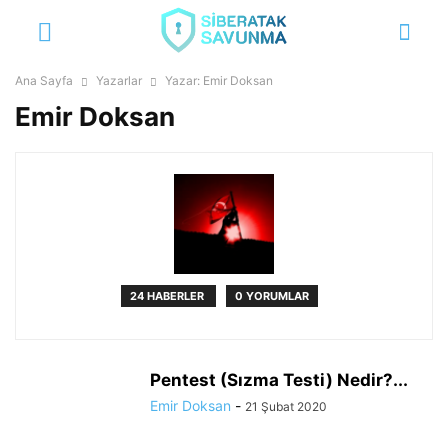
Ana Sayfa
Yazarlar
Yazar: Emir Doksan
Emir Doksan
24 HABERLER
0 YORUMLAR
Pentest (Sızma Testi) Nedir?...
Emir Doksan
-
21 Şubat 2020