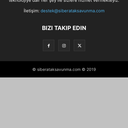
teknolojiye dair her şey ile sizlere hizmet vermekteyiz.
İletişim:
destek@siberataksavunma.com
BIZI TAKIP EDIN
© siberataksavunma.com © 2019