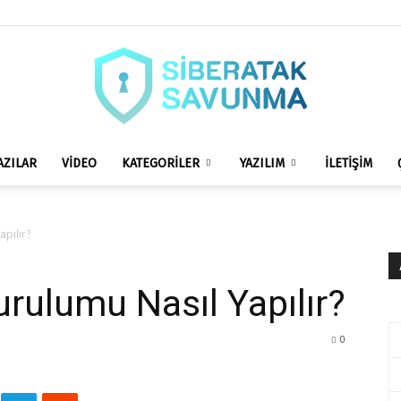
AZILAR
VİDEO
KATEGORİLER
YAZILIM
İLETİŞİM
siberataksavunma.com
pılır?
rulumu Nasıl Yapılır?
0