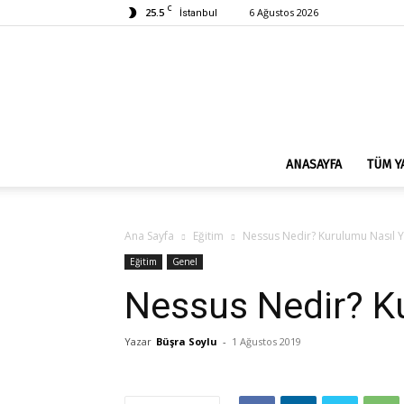
C
25.5
6 Ağustos 2026
İstanbul
ANASAYFA
TÜM Y
Ana Sayfa
Eğitim
Nessus Nedir? Kurulumu Nasıl Ya
Eğitim
Genel
Nessus Nedir? Ku
Yazar
Büşra Soylu
-
1 Ağustos 2019