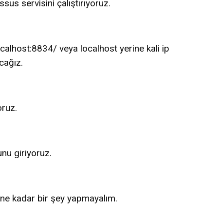
us servisini çalıştırıyoruz.
ocalhost:8834/ veya localhost yerine kali ip
cağız.
oruz.
nu giriyoruz.
ene kadar bir şey yapmayalım.