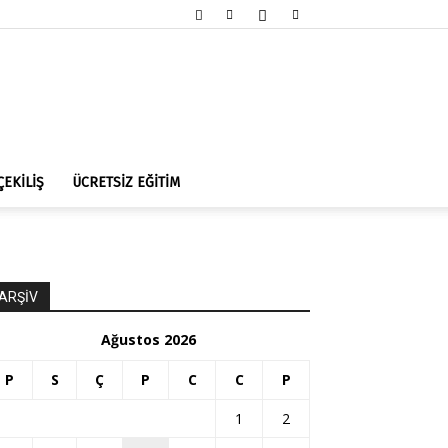
ÇEKİLİŞ
ÜCRETSİZ EĞİTİM
ARŞİV
Ağustos 2026
P
S
Ç
P
C
C
P
1
2