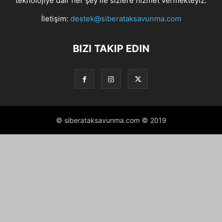
teknolojiye dair her şey ile sizlere hizmet vermekteyiz.
İletişim:
destek@siberataksavunma.com
BIZI TAKIP EDIN
© siberataksavunma.com © 2019