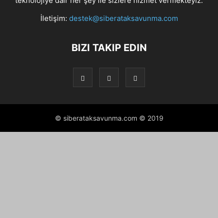
teknolojiye dair her şey ile sizlere hizmet vermekteyiz.
İletişim:
destek@siberataksavunma.com
BIZI TAKIP EDIN
© siberataksavunma.com © 2019