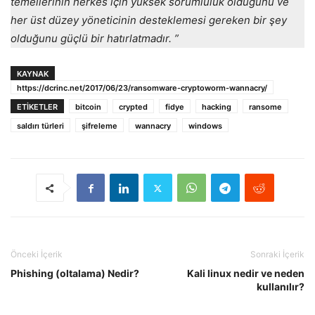
temellerinin herkes için yüksek sorumluluk olduğunu ve
her üst düzey yöneticinin desteklemesi gereken bir şey
olduğunu güçlü bir hatırlatmadır. ”
KAYNAK
https://dcrinc.net/2017/06/23/ransomware-cryptoworm-wannacry/
ETIKETLER
bitcoin
crypted
fidye
hacking
ransome
saldırı türleri
şifreleme
wannacry
windows
Önceki İçerik
Sonraki İçerik
Phishing (oltalama) Nedir?
Kali linux nedir ve neden
kullanılır?