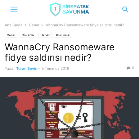
Ana Sayfa
Genel
WannaCry Ransomeware fidye saldırısı nedir?
Genel
Güvenlik
Haber
Kurumsal
WannaCry Ransomeware
fidye saldırısı nedir?
0
Yazar
Turan Sevin
-
5 Temmuz 2019