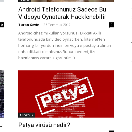
Android Telefonunuz Sadece Bu
Videoyu Oynatarak Hacklenebilir
Turan Sevin
-
26 Temmuz 2019
0
0
Android cihaz mı kullanıyorsunuz? Dikkat! Akıllı
telefonunuzda bir video oynatırken, İnternet'ten
herhangi bir yerden indirilen veya e-postayla alınan
daha dikkatli olmalısınız. Bunun nedeni, özel
hazırlanmış zararsız görünümlü...
Güvenlik
u
Petya virüsü nedir?