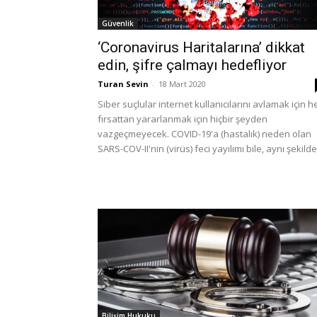
Güvenlik
‘Coronavirus Haritalarına’ dikkat
edin, şifre çalmayı hedefliyor
Turan Sevin
-
18 Mart 2020
Siber suçlular internet kullanıcılarını avlamak için h
fırsattan yararlanmak için hiçbir şeyden
vazgeçmeyecek. COVID-19'a (hastalık) neden olan
SARS-COV-II'nin (virüs) feci yayılımı bile, aynı şekilde.
Bilişim Hukuku