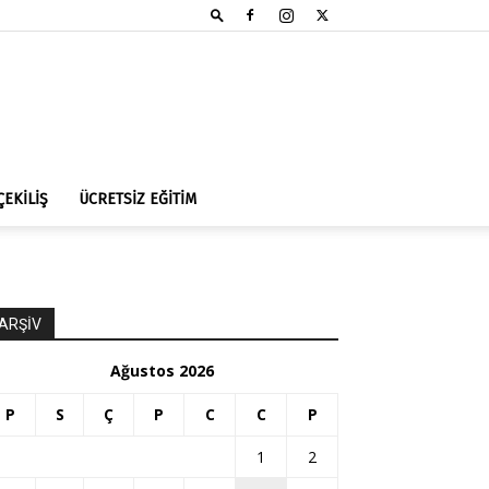
ÇEKİLİŞ
ÜCRETSİZ EĞİTİM
ARŞİV
Ağustos 2026
P
S
Ç
P
C
C
P
1
2