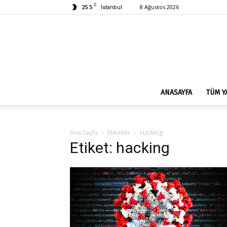
C
25.5
8 Ağustos 2026
İstanbul
ANASAYFA
TÜM Y
Ana Sayfa
Etiketler
Hacking
Etiket: hacking