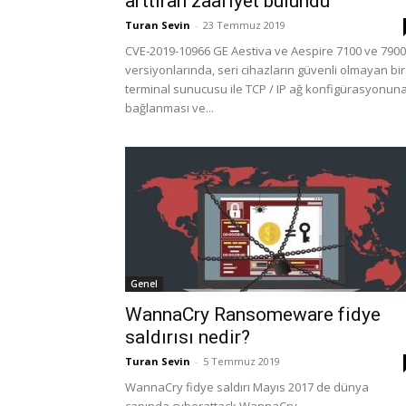
arttıran zaafiyet bulundu
Turan Sevin
-
23 Temmuz 2019
CVE-2019-10966 GE Aestiva ve Aespire 7100 ve 7900
versiyonlarında, seri cihazların güvenli olmayan bir
terminal sunucusu ile TCP / IP ağ konfigürasyonun
bağlanması ve...
Genel
WannaCry Ransomeware fidye
saldırısı nedir?
Turan Sevin
-
5 Temmuz 2019
WannaCry fidye saldırı Mayıs 2017 de dünya