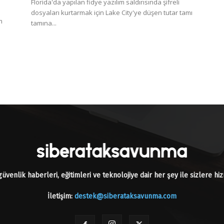
Florida'da yapılan fidye yazılım saldırısında şifreli
dosyaları kurtarmak için Lake City'ye düşen tutar tamı
m
tamına...
üvenlik haberleri, eğitimleri ve teknolojiye dair her şey ile sizlere h
İletişim:
destek@siberataksavunma.com