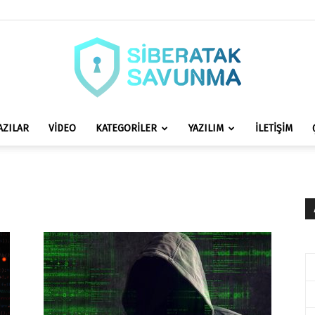
AZILAR
VİDEO
KATEGORİLER
YAZILIM
İLETİŞİM
siberataksavunma.com