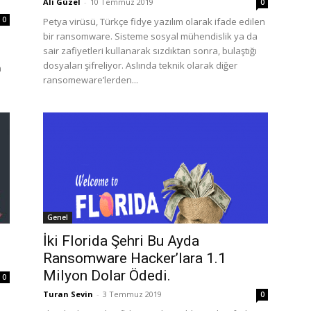
Ali Güzel
-
10 Temmuz 2019
0
0
Petya virüsü, Türkçe fidye yazılım olarak ifade edilen
bir ransomware. Sisteme sosyal mühendislik ya da
sair zafiyetleri kullanarak sızdıktan sonra, bulaştığı
dosyaları şifreliyor. Aslında teknik olarak diğer
a
ransomeware’lerden...
Genel
İki Florida Şehri Bu Ayda
Ransomware Hacker’lara 1.1
Milyon Dolar Ödedi.
0
Turan Sevin
-
3 Temmuz 2019
0