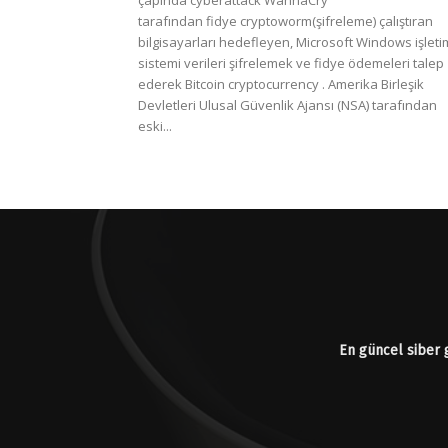
çapında cyberattack WannaCry
tarafından fidye cryptoworm(şifreleme) çalıştıran
bilgisayarları hedefleyen, Microsoft Windows işleti
sistemi verileri şifrelemek ve fidye ödemeleri talep
ederek Bitcoin cryptocurrency . Amerika Birleşik
Devletleri Ulusal Güvenlik Ajansı (NSA) tarafından
eski...
En güncel siber g