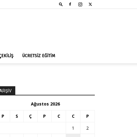
ÇEKİLİŞ
ÜCRETSİZ EĞİTİM
ARŞİV
Ağustos 2026
P
S
Ç
P
C
C
P
1
2