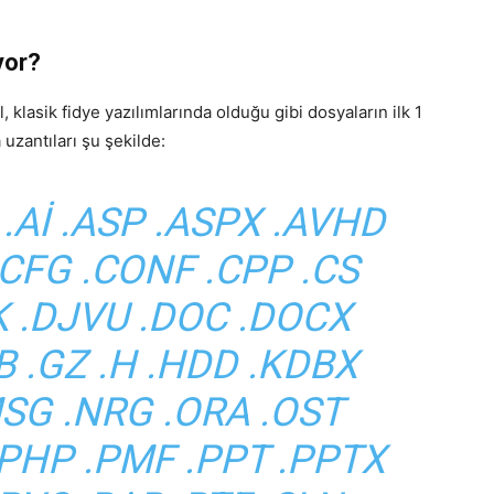
yor?
, klasik fidye yazılımlarında olduğu gibi dosyaların ilk 1
uzantıları şu şekilde:
 .AI .ASP .ASPX .AVHD
.CFG .CONF .CPP .CS
SK .DJVU .DOC .DOCX
B .GZ .H .HDD .KDBX
MSG .NRG .ORA .OST
.PHP .PMF .PPT .PPTX