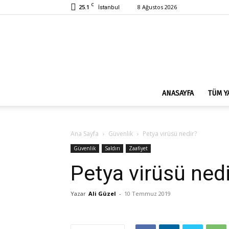
C
25.1
8 Ağustos 2026
İstanbul
ANASAYFA
TÜM Y
Ana Sayfa
Güvenlik
Petya virüsü nedir?
Güvenlik
Saldırı
Zaafiyet
Petya virüsü ned
Yazar
Ali Güzel
-
10 Temmuz 2019