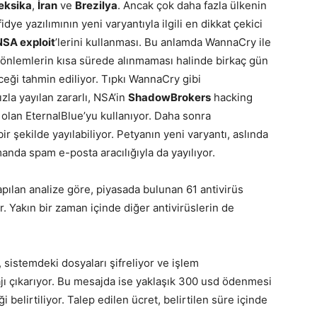
eksika
,
İran
ve
Brezilya
. Ancak çok daha fazla ülkenin
dye yazılımının yeni varyantıyla ilgili en dikkat çekici
NSA exploit
’lerini kullanması. Bu anlamda WannaCry ile
li önlemlerin kısa sürede alınmaması halinde birkaç gün
eceği tahmin ediliyor. Tıpkı WannaCry gibi
zla yayılan zararlı, NSA’in
ShadowBrokers
hacking
n olan EternalBlue’yu kullanıyor. Daha sonra
bir şekilde yayılabiliyor. Petyanın yeni varyantı, aslında
manda spam e-posta aracılığıyla da yayılıyor.
pılan analize göre, piyasada bulunan 61 antivirüs
r. Yakın bir zaman içinde diğer antivirüslerin de
, sistemdeki dosyaları şifreliyor ve işlem
jı çıkarıyor. Bu mesajda ise yaklaşık 300 usd ödenmesi
i belirtiliyor. Talep edilen ücret, belirtilen süre içinde