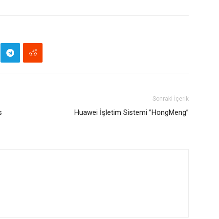
Sonraki İçerik
s
Huawei İşletim Sistemi ”HongMeng”