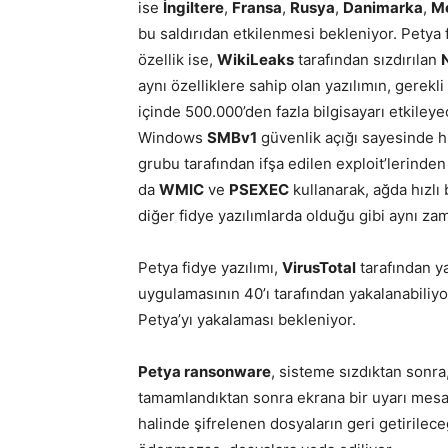
ise
İngiltere
,
Fransa
,
Rusya
,
Danimarka
,
M
bu saldırıdan etkilenmesi bekleniyor. Petya fi
özellik ise,
WikiLeaks
tarafından sızdırılan
aynı özelliklere sahip olan yazılımın, gerek
içinde 500.000’den fazla bilgisayarı etkiley
Windows
SMBv1
güvenlik açığı sayesinde hı
grubu tarafından ifşa edilen exploit’lerinde
da
WMIC
ve
PSEXEC
kullanarak, ağda hızlı 
diğer fidye yazılımlarda olduğu gibi aynı za
Petya fidye yazılımı,
VirusTotal
tarafından ya
uygulamasının 40’ı tarafından yakalanabiliyo
Petya’yı yakalaması bekleniyor.
Petya ransonware
, sisteme sızdıktan sonra
tamamlandıktan sonra ekrana bir uyarı mesa
halinde şifrelenen dosyaların geri getirileceğ