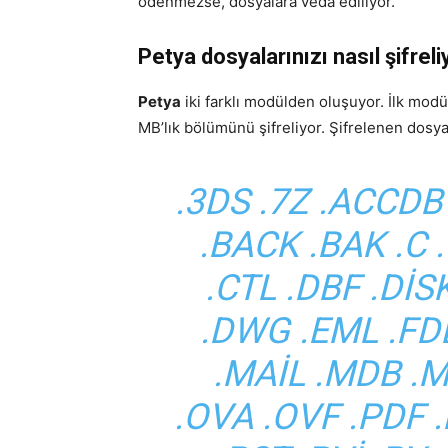
ödenmezse, dosyalara veda ediliyor.
Petya dosyalarınızı nasıl şifreli
Petya
iki farklı modülden oluşuyor. İlk modül
MB’lık bölümünü şifreliyor. Şifrelenen dosya 
.3DS .7Z .ACCDB
.BACK .BAK .C 
.CTL .DBF .DI
.DWG .EML .FD
.MAIL .MDB .
.OVA .OVF .PDF 