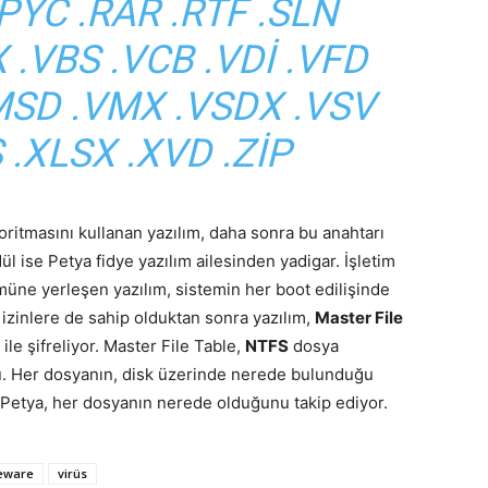
.PYC .RAR .RTF .SLN
 .VBS .VCB .VDI .VFD
SD .VMX .VSDX .VSV
 .XLSX .XVD .ZIP
oritmasını kullanan yazılım, daha sonra bu anahtarı
dül ise Petya fidye yazılım ailesinden yadigar. İşletim
ne yerleşen yazılım, sistemin her boot edilişinde
 izinlere de sahip olduktan sonra yazılım,
Master File
ile şifreliyor. Master File Table,
NTFS
dosya
osu. Her dosyanın, disk üzerinde nerede bulunduğu
e Petya, her dosyanın nerede olduğunu takip ediyor.
eware
virüs