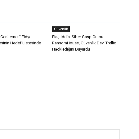
Güvenlik
heGentlemen” Fidye
Flaş İddia: Siber Gasp Grubu
esinin Hedef Listesinde
RansomHouse, Güvenlik Devi Trellix’i
Hacklediğini Duyurdu