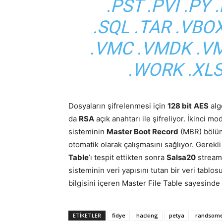
.PST .PVI .PY 
.SQL .TAR .VBOX
.VMC .VMDK .VM
.WORK .XLS
Dosyaların şifrelenmesi için
128 bit
AES
alg
da
RSA
açık anahtarı ile şifreliyor. İkinci mo
sisteminin
Master Boot Record
(MBR) bölümü
otomatik olarak çalışmasını sağlıyor. Gerekli
Table
’ı tespit ettikten sonra
Salsa20
stream 
sisteminin veri yapısını tutan bir veri tabl
bilgisini içeren Master File Table sayesind
ETIKETLER
fidye
hacking
petya
randsom