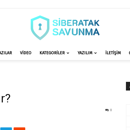
AZILAR
VİDEO
KATEGORİLER
YAZILIM
İLETİŞİM
siberataksavunma.com
ir?
0