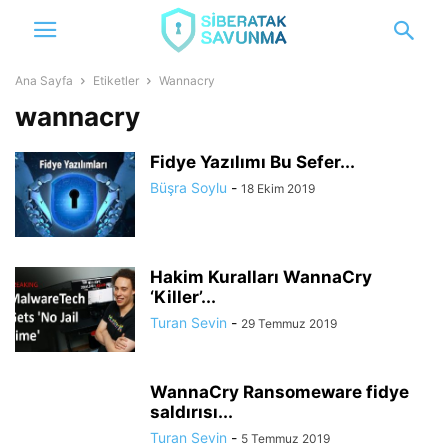
Ana Sayfa
Etiketler
Wannacry
wannacry
Fidye Yazılımı Bu Sefer...
Büşra Soylu
-
18 Ekim 2019
Hakim Kuralları WannaCry
‘Killer’...
Turan Sevin
-
29 Temmuz 2019
WannaCry Ransomeware fidye
saldırısı...
Turan Sevin
-
5 Temmuz 2019