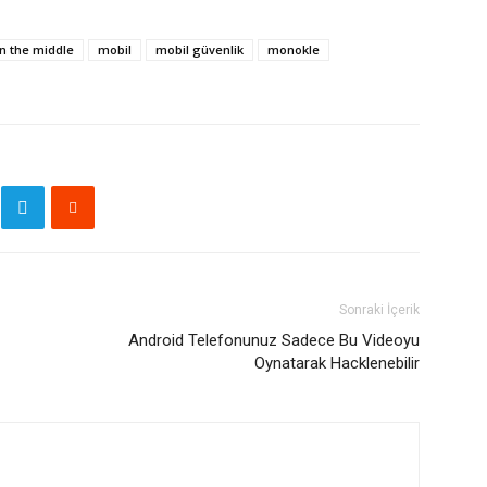
n the middle
mobil
mobil güvenlik
monokle
Sonraki İçerik
Android Telefonunuz Sadece Bu Videoyu
Oynatarak Hacklenebilir