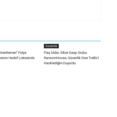
Güvenlik
heGentlemen” Fidye
Flaş İddia: Siber Gasp Grubu
esinin Hedef Listesinde
RansomHouse, Güvenlik Devi Trellix’i
Hacklediğini Duyurdu