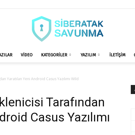
AZILAR
VİDEO
KATEGORİLER
YAZILIM
İLETİŞİM
siberataksavunma.com
dan Yaratılan Yeni Android Casus Yazılımı Wild
enicisi Tarafından
ndroid Casus Yazılımı