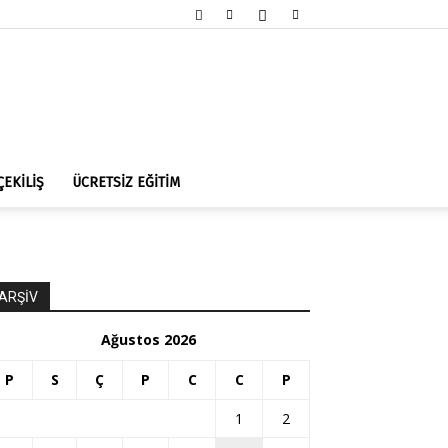
ÇEKİLİŞ
ÜCRETSİZ EĞİTİM
ARŞİV
Ağustos 2026
P
S
Ç
P
C
C
P
1
2