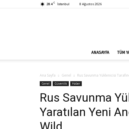
C
28.4
8 Ağustos 2026
İstanbul
ANASAYFA
TÜM Y
Ana Sayfa
Genel
Rus Savunma Yüklenicisi Tarafın
Genel
Güvenlik
Haber
Rus Savunma Yükl
Yaratılan Yeni A
Wild