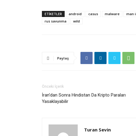
ETIKETLER
android
casus
malware
man i
rus savunma
wild
Paylaş
Önceki İçerik
İran’dan Sonra Hindistan Da Kripto Paraları
Yasaklayabilir
Turan Sevin