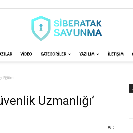
AZILAR
VİDEO
KATEGORİLER
YAZILIM
İLETİŞİM
siberataksavunma.com
’ Eğitimi
üvenlik Uzmanlığı’
0