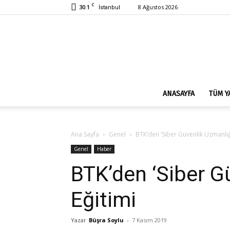
C
30.1
8 Ağustos 2026
İstanbul
ANASAYFA
TÜM Y
Ana Sayfa
Genel
BTK’den ‘Siber Güvenlik Uzmanlığı
Genel
Haber
BTK’den ‘Siber G
Eğitimi
Yazar
Büşra Soylu
-
7 Kasım 2019