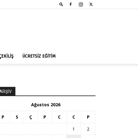
ÇEKİLİŞ
ÜCRETSİZ EĞİTİM
ARŞİV
Ağustos 2026
P
S
Ç
P
C
C
P
1
2