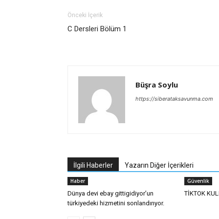
Önceki İçerik
C Dersleri Bölüm 1
Büşra Soylu
https://siberataksavunma.com
İlgili Haberler
Yazarın Diğer İçerikleri
Haber
Güvenlik
Dünya devi ebay gittigidiyor’un
TİKTOK KU
türkiyedeki hizmetini sonlandırıyor.