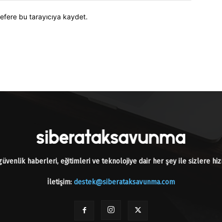
efere bu tarayıcıya kaydet.
üvenlik haberleri, eğitimleri ve teknolojiye dair her şey ile sizlere h
İletişim:
destek@siberataksavunma.com