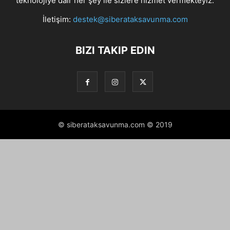
teknolojiye dair her şey ile sizlere hizmet vermekteyiz.
İletişim:
destek@siberataksavunma.com
BIZI TAKIP EDIN
© siberataksavunma.com © 2019