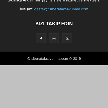
teknolojiye dair her şey ile sizlere hizmet vermekteyiz.
İletişim:
destek@siberataksavunma.com
BIZI TAKIP EDIN
© siberataksavunma.com © 2019