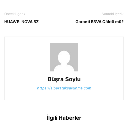
Önceki İçerik
Sonraki İçerik
HUAWEİ NOVA 5Z
Garanti BBVA Çöktü mü?
Büşra Soylu
https://siberataksavunma.com
İlgili Haberler