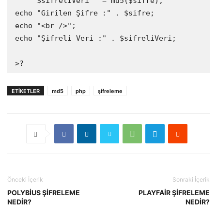
     $sifreliVeri   = md5($sifre);

echo "Girilen Şifre :" . $sifre;

echo "<br />";

echo "Şifreli Veri :" . $sifreliVeri;

>?
ETIKETLER
md5
php
şifreleme
Önceki İçerik
Sonraki İçerik
POLYBİUS ŞİFRELEME
PLAYFAİR ŞİFRELEME
NEDİR?
NEDİR?