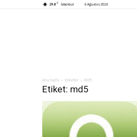
C
29.8
6 Ağustos 2026
İstanbul
Ana Sayfa
Etiketler
Md5
Etiket: md5