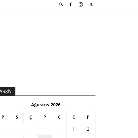
ARŞİV
Ağustos 2026
P
S
Ç
P
C
C
P
1
2