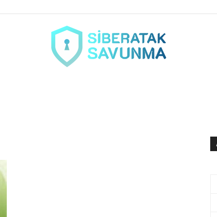
siberataksavunma.com