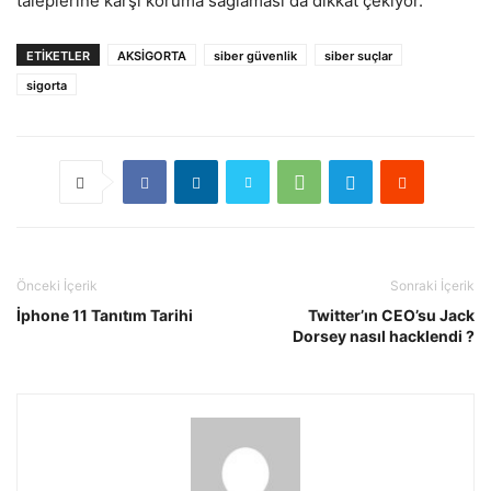
taleplerine karşı koruma sağlaması da dikkat çekiyor.
ETIKETLER
AKSİGORTA
siber güvenlik
siber suçlar
sigorta
Önceki İçerik
Sonraki İçerik
İphone 11 Tanıtım Tarihi
Twitter’ın CEO’su Jack
Dorsey nasıl hacklendi ?