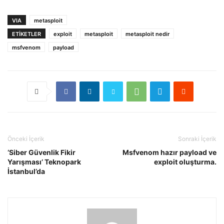
VIA
metasploit
ETIKETLER
exploit
metasploit
metasploit nedir
msfvenom
payload
Önceki İçerik
Sonraki İçerik
‘Siber Güvenlik Fikir
Msfvenom hazır payload ve
Yarışması’ Teknopark
exploit oluşturma.
İstanbul’da