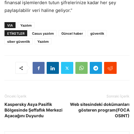
finansal işlemlerden tutun şifrelerinize kadar her şey
paylaşılabilir veri haline geliyor.”
VIA
Yazılım
ETIKETLER
Casus yazılım
Güncel haber
güvenlik
siber güvenlik
Yazılım
Önceki İçerik
Sonraki İçerik
Kaspersky Asya Pasifik
Web sitesindeki dokümanları
Bölgesinde Şeffaflık Merkezi
gösteren program(FOCA
Açacağını Duyurdu
OSINT)