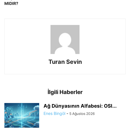
MIDIR?
Turan Sevin
İlgili Haberler
Ağ Dünyasının Alfabesi: OSI...
Enes Bingöl
-
5 Ağustos 2026