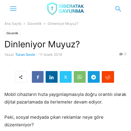
Ana Sayfa
Güvenlik
Dinleniyor Muyuz?
Güvenlik
Dinleniyor Muyuz?
0
Yazar
Turan Sevin
-
11 Aralık 2019
Mobil cihazların hızla yaygınlaşmasıyla doğru orantılı olarak
dijital pazarlamada da ilerlemeler devam ediyor.
Peki, sosyal medyada çıkan reklamlar neye göre
düzenleniyor?