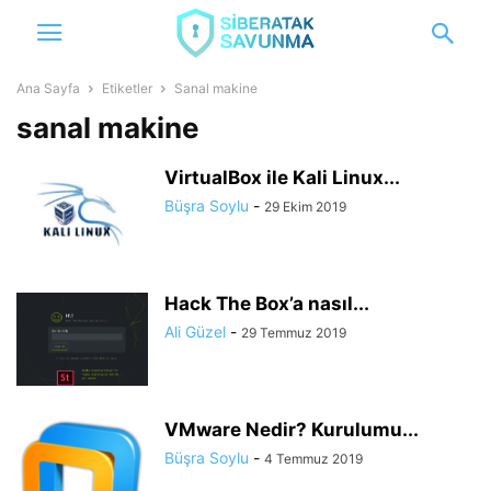
Ana Sayfa
Etiketler
Sanal makine
sanal makine
VirtualBox ile Kali Linux...
Büşra Soylu
-
29 Ekim 2019
Hack The Box’a nasıl...
Ali Güzel
-
29 Temmuz 2019
VMware Nedir? Kurulumu...
Büşra Soylu
-
4 Temmuz 2019