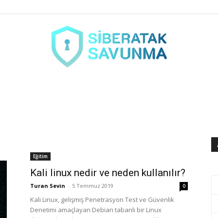
siberataksavunma.com
Eğitim
Kali linux nedir ve neden kullanılır?
Turan Sevin
-
5 Temmuz 2019
0
Kali Linux, gelişmiş Penetrasyon Test ve Güvenlik
Denetimi amaçlayan Debian tabanlı bir Linux