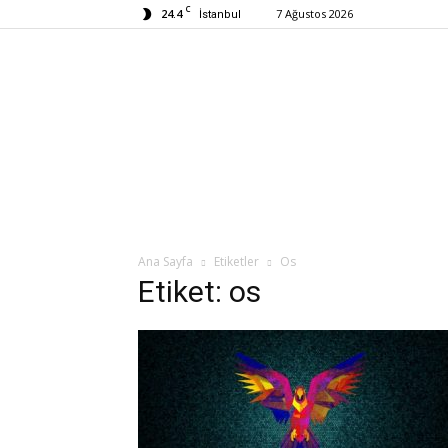
C
24.4
7 Ağustos 2026
İstanbul
Ana Sayfa
Etiketler
Os
Etiket: os