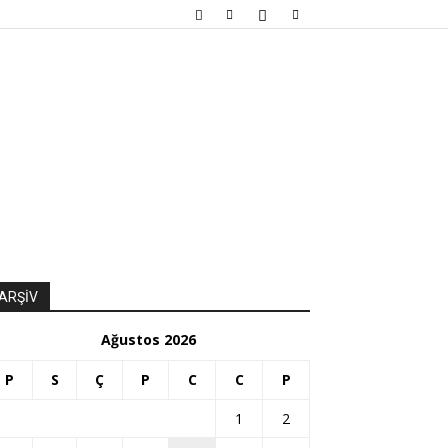
ARŞİV
Ağustos 2026
P
S
Ç
P
C
C
P
1
2