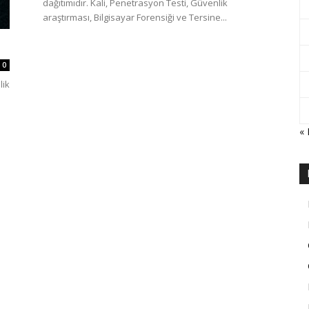
dağıtımıdır. Kali, Penetrasyon Testi, Güvenlik
araştırması, Bilgisayar Forensiği ve Tersine...
0
lik
«