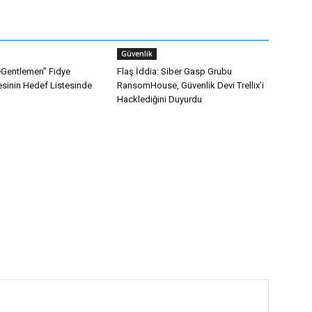
Güvenlik
heGentlemen” Fidye
Flaş İddia: Siber Gasp Grubu
esinin Hedef Listesinde
RansomHouse, Güvenlik Devi Trellix’i
Hacklediğini Duyurdu