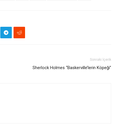
Sonraki İçerik
Sherlock Holmes “Baskerville’lerin Köpeği”