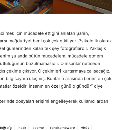
abilmek için mücadele ettiğini anlatan Şahin,
arşı mağduriyet beni çok çok etkiliyor. Psikolojik olarak
l günlerinden kalan tek şey fotoğraflardır. Yaklaşık
. Benim şu anda bütün mücadelem, mücadele etmem
 mutluluğunun bozulmamasıdır. O insanlar neticede
ış çekime çıkıyor. O çekimleri kurtarmaya çalışacağız.
yon bilgisayara ulaşmış. Bunların arasında benim en çok
matlar özeldir. İnsanın en özel günü o gündür” diye
 üzerinde dosyaları erişimi engelleyerek kullanıcılardan
toğrafçı
hack
ödeme
randsomeware
virüs