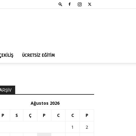
ÇEKİLİŞ
ÜCRETSİZ EĞİTİM
ARŞİV
Ağustos 2026
P
S
Ç
P
C
C
P
1
2