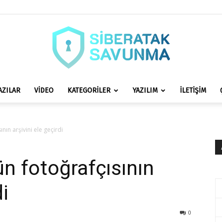
AZILAR
VİDEO
KATEGORİLER
YAZILIM
İLETİŞİM
siberataksavunma.com
nın arşivini ele geçirdi
ün fotoğrafçısının
di
0