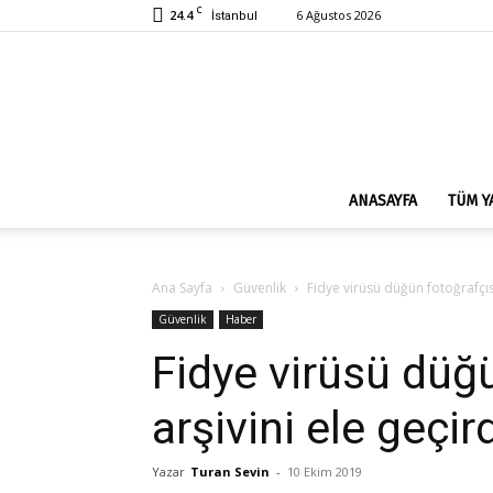
C
24.4
6 Ağustos 2026
İstanbul
ANASAYFA
TÜM Y
Ana Sayfa
Güvenlik
Fidye virüsü düğün fotoğrafçısı
Güvenlik
Haber
Fidye virüsü düğ
arşivini ele geçir
Yazar
Turan Sevin
-
10 Ekim 2019