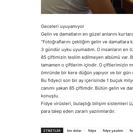
Geceleri uyuyamıyor
Gelin ve damatların en güzel anlarını kurtar
“Fotoğraflarını çektiğim gelin ve damatlara k
3 gündür uyku uyumadım. O insanların en öze
85 çiftimizin teslim edilmeyen albümü var
tamamen o çiftlerim içindir. O çiftlerimizin
ömründe bir kere düğün yapıyor ve bir gün d
Bu fidyeci son bir ay içerisinde 1 buçuk mil
canımı yakan 85 çiftimdir. Bütün gelin ve da
konuştu.
Fidye virüsleri, bulaştığı bilişim sistemleri
para talep eden zararlı yazılımlardır.
ETIKETLER
bin dolar
fidye
fidye yazılım
fo