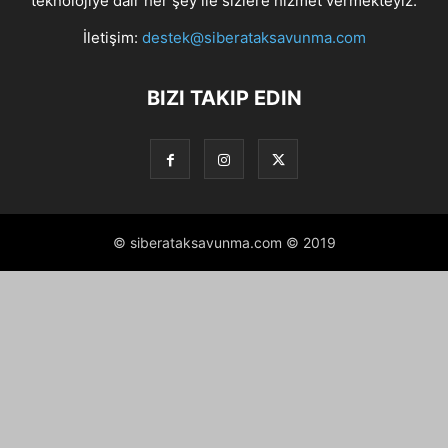
teknolojiye dair her şey ile sizlere hizmet vermekteyiz.
İletişim:
destek@siberataksavunma.com
BIZI TAKIP EDIN
© siberataksavunma.com © 2019