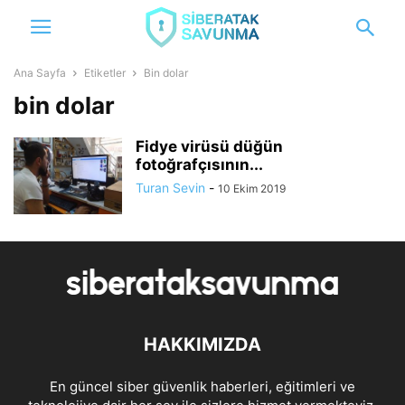
Ana Sayfa
Etiketler
Bin dolar
bin dolar
Fidye virüsü düğün
fotoğrafçısının...
Turan Sevin
-
10 Ekim 2019
HAKKIMIZDA
En güncel siber güvenlik haberleri, eğitimleri ve