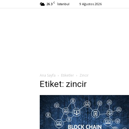
C
26.3
9 Ağustos 2026
İstanbul
Ana Sayfa
Etiketler
Zincir
Etiket: zincir