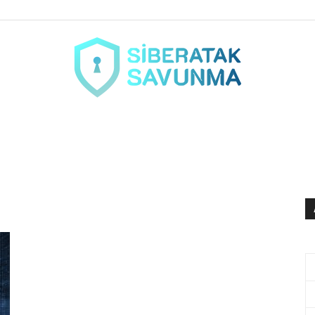
siberataksavunma.com