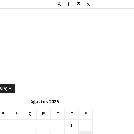
ARŞİV
Ağustos 2026
P
S
Ç
P
C
C
P
1
2