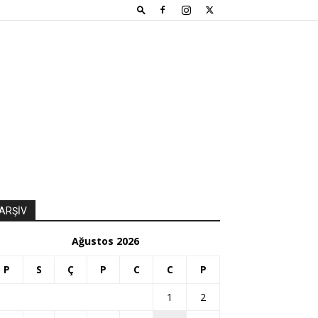
ARŞİV
Ağustos 2026
P
S
Ç
P
C
C
P
1
2