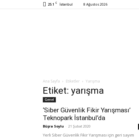
C
25.1
8 Ağustos 2026
İstanbul
Ana Sayfa
Etiketler
Yarışma
Etiket: yarışma
Genel
‘Siber Güvenlik Fikir Yarışması’
Teknopark İstanbul’da
Büşra Soylu
-
21 Şubat 2020
Yerli Siber Güvenlik Fikir Yarışması için geri sayım