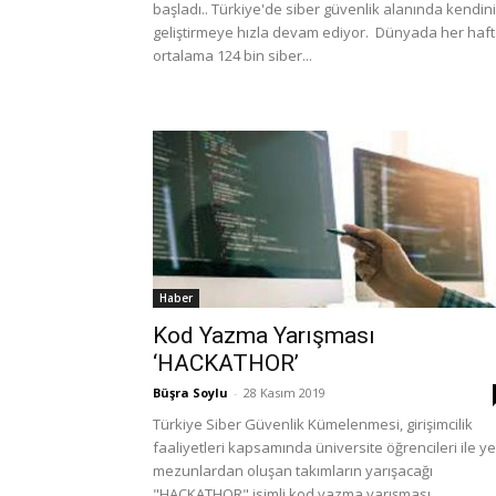
başladı.. Türkiye'de siber güvenlik alanında kendini
geliştirmeye hızla devam ediyor. Dünyada her haf
ortalama 124 bin siber...
Haber
Kod Yazma Yarışması
‘HACKATHOR’
Büşra Soylu
-
28 Kasım 2019
Türkiye Siber Güvenlik Kümelenmesi, girişimcilik
faaliyetleri kapsamında üniversite öğrencileri ile ye
mezunlardan oluşan takımların yarışacağı
"HACKATHOR" isimli kod yazma yarışması