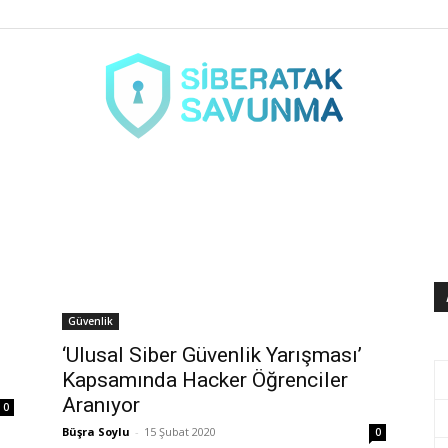
siberataksavunma.com
Güvenlik
‘Ulusal Siber Güvenlik Yarışması’
Kapsamında Hacker Öğrenciler
Aranıyor
0
Büşra Soylu
-
15 Şubat 2020
0