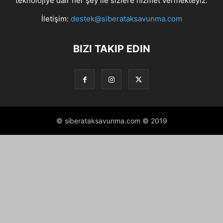
teknolojiye dair her şey ile sizlere hizmet vermekteyiz.
İletişim:
destek@siberataksavunma.com
BIZI TAKIP EDIN
© siberataksavunma.com © 2019