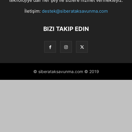
teknolojiye dair her şey ile sizlere hizmet vermekteyiz.
İletişim:
destek@siberataksavunma.com
BIZI TAKIP EDIN
© siberataksavunma.com © 2019