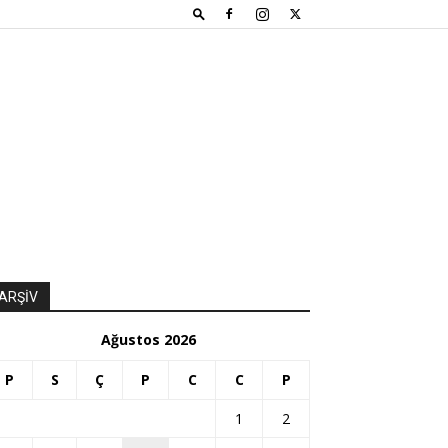
ARŞİV
Ağustos 2026
P
S
Ç
P
C
C
P
1
2