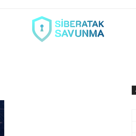
siberataksavunma.com