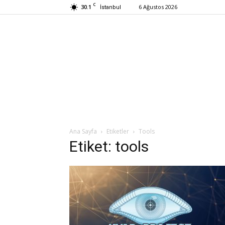
C
30.1
6 Ağustos 2026
İstanbul
Ana Sayfa
Etiketler
Tools
Etiket: tools