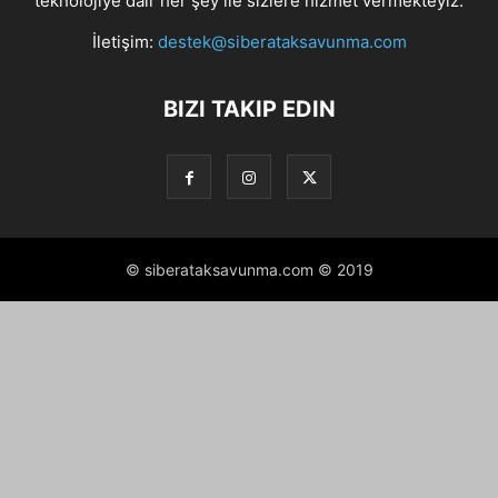
teknolojiye dair her şey ile sizlere hizmet vermekteyiz.
İletişim:
destek@siberataksavunma.com
BIZI TAKIP EDIN
© siberataksavunma.com © 2019