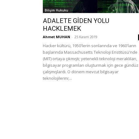
Bilişim Hukuku
ADALETE GİDEN YOLU
HACKLEMEK
Ahmet MUHAN
-
25 Kasım 2019
Hacker kültürü, 1950'lerin sonlarında ve 1960'ların
başlarında Massachusetts Teknoloji Enstitüsü'nde
(MIT) ortaya çıkmıştı; yetenekli teknoloji meraklıları,
bilgisayar programları oluşturmak için gece gündüz
çalışmışlardı. O dönem mevcut bilgisayar
teknolojilerini;...