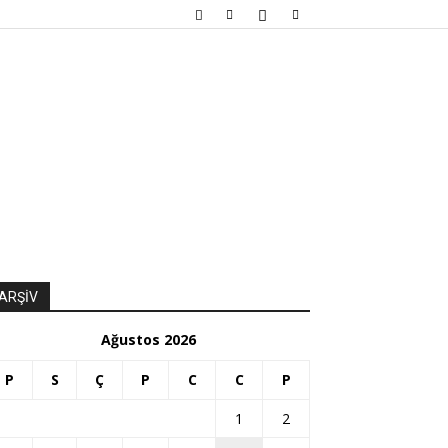
ARŞİV
Ağustos 2026
P
S
Ç
P
C
C
P
1
2