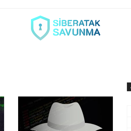
siberataksavunma.com