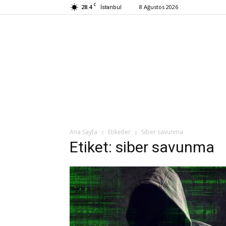
C
28.4
8 Ağustos 2026
İstanbul
Ana Sayfa
Etiketler
Siber savunma
Etiket: siber savunma