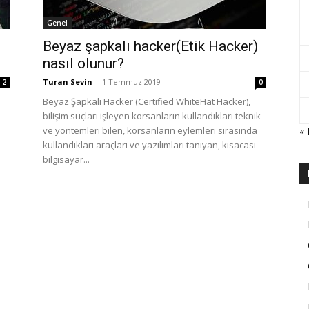
Genel
Beyaz şapkalı hacker(Etik Hacker)
nasıl olunur?
Turan Sevin
-
1 Temmuz 2019
2
0
Beyaz Şapkalı Hacker (Certified WhiteHat Hacker),
bilişim suçları işleyen korsanların kullandıkları teknik
ve yöntemleri bilen, korsanların eylemleri sırasında
«
kullandıkları araçları ve yazılımları tanıyan, kısacası
bilgisayar...