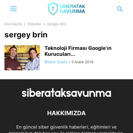
Ana Sayfa
Etiketler
Sergey brin
sergey brin
Teknoloji Firması Google’ın
Kurucuları...
Büşra Soylu
-
5 Aralık 2019
HAKKIMIZDA
En güncel siber güvenlik haberleri, eğitimleri ve