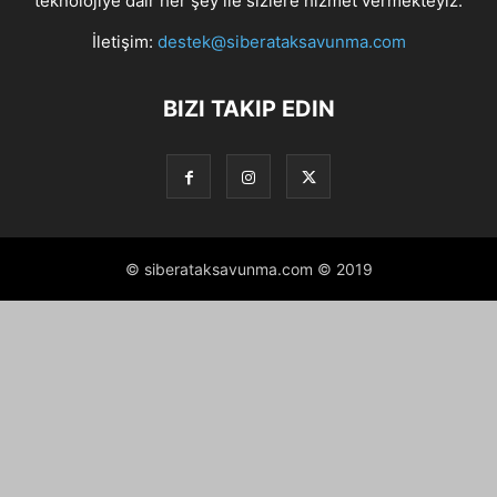
teknolojiye dair her şey ile sizlere hizmet vermekteyiz.
İletişim:
destek@siberataksavunma.com
BIZI TAKIP EDIN
© siberataksavunma.com © 2019