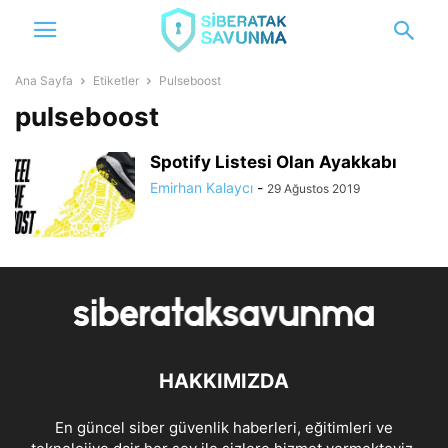
Ana Sayfa
Etiketler
Pulseboost
pulseboost
Spotify Listesi Olan Ayakkabı
Emirhan Kalaycı
-
29 Ağustos 2019
HAKKIMIZDA
En güncel siber güvenlik haberleri, eğitimleri ve