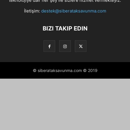
teknolojiye dair her şey ile sizlere hizmet vermekteyiz.
İletişim:
destek@siberataksavunma.com
BIZI TAKIP EDIN
© siberataksavunma.com © 2019