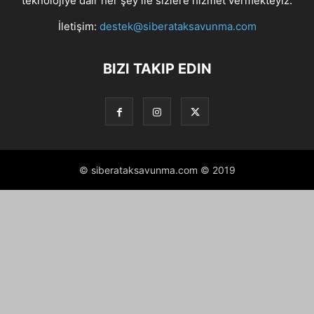
teknolojiye dair her şey ile sizlere hizmet vermekteyiz.
İletişim:
destek@siberataksavunma.com
BIZI TAKIP EDIN
© siberataksavunma.com © 2019