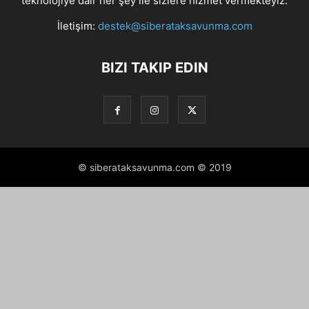
teknolojiye dair her şey ile sizlere hizmet vermekteyiz.
İletişim:
destek@siberataksavunma.com
BIZI TAKIP EDIN
© siberataksavunma.com © 2019