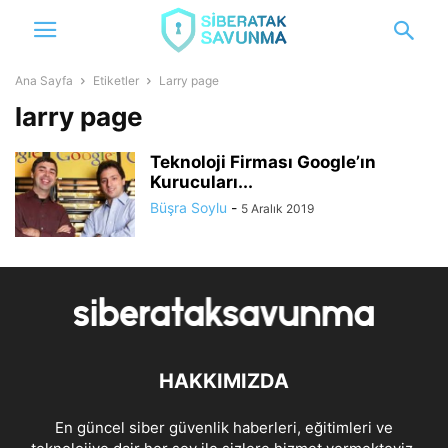
Ana Sayfa
Etiketler
Larry page
larry page
Teknoloji Firması Google’ın
Kurucuları...
Büşra Soylu
-
5 Aralık 2019
HAKKIMIZDA
En güncel siber güvenlik haberleri, eğitimleri ve