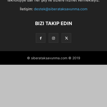
teknolojiye dair her şey ile sizlere hizmet vermekteyiz.
İletişim:
destek@siberataksavunma.com
BIZI TAKIP EDIN
© siberataksavunma.com © 2019