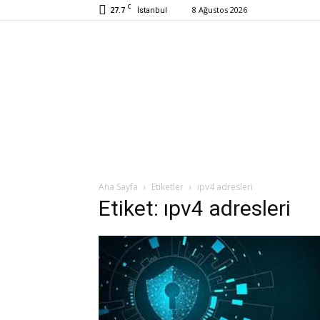
C
27.7
8 Ağustos 2026
İstanbul
Ana Sayfa
Etiketler
ıpv4 adresleri
Etiket: ıpv4 adresleri