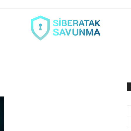
siberataksavunma.com