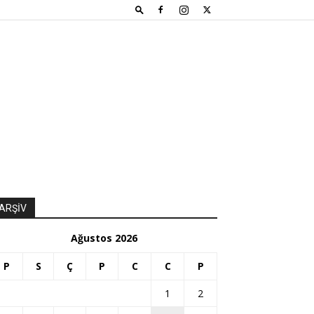
ARŞİV
Ağustos 2026
P
S
Ç
P
C
C
P
1
2