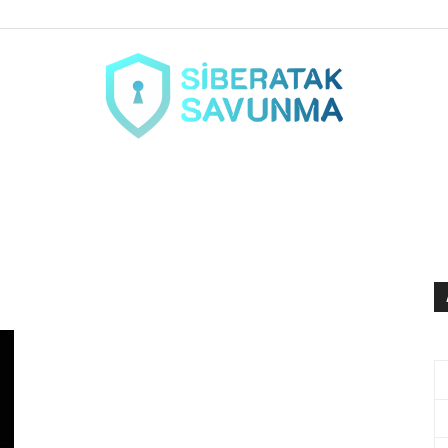
siberataksavunma.com