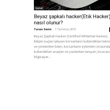
Genel
Beyaz şapkalı hacker(Etik Hacker
nasıl olunur?
Turan Sevin
-
1 Temmuz 2019
Beyaz Şapkalı Hacker (Certified WhiteHat Hacker),
bilişim suçları işleyen korsanların kullandıkları tekn
ve yöntemleri bilen, korsanların eylemleri sırasınd
kullandıkları araçları ve yazılımları tanıyan, kısacası
bilgisayar...