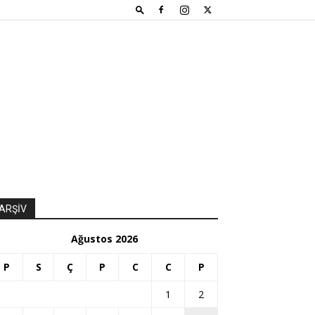
ARŞİV
Ağustos 2026
P
S
Ç
P
C
C
P
1
2