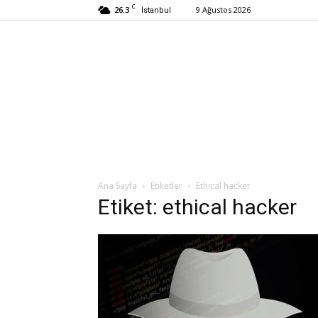
C
26.3
9 Ağustos 2026
İstanbul
Ana Sayfa
Etiketler
Ethical hacker
Etiket: ethical hacker