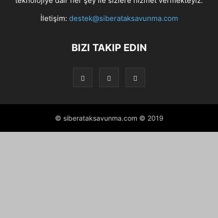
teknolojiye dair her şey ile sizlere hizmet vermekteyiz.
İletişim:
destek@siberataksavunma.com
BIZI TAKIP EDIN
© siberataksavunma.com © 2019