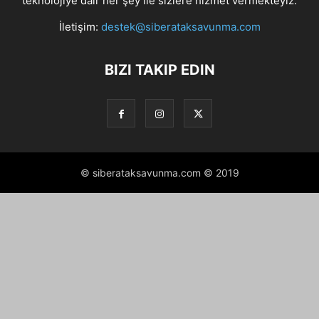
teknolojiye dair her şey ile sizlere hizmet vermekteyiz.
İletişim:
destek@siberataksavunma.com
BIZI TAKIP EDIN
© siberataksavunma.com © 2019