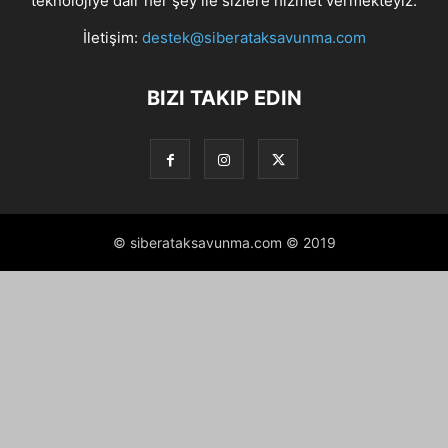
teknolojiye dair her şey ile sizlere hizmet vermekteyiz.
İletişim:
destek@siberataksavunma.com
BIZI TAKIP EDIN
© siberataksavunma.com © 2019