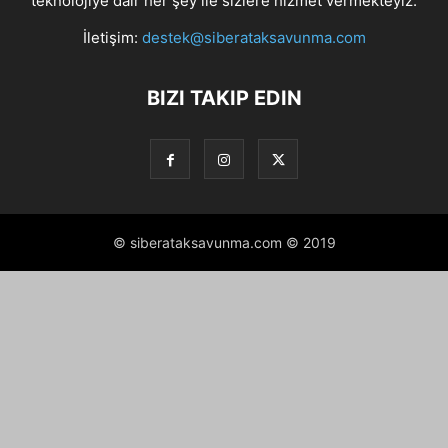
teknolojiye dair her şey ile sizlere hizmet vermekteyiz.
İletişim:
destek@siberataksavunma.com
BIZI TAKIP EDIN
© siberataksavunma.com © 2019