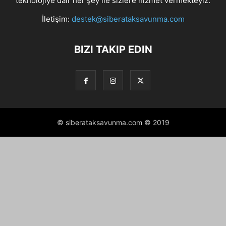
teknolojiye dair her şey ile sizlere hizmet vermekteyiz.
İletişim:
destek@siberataksavunma.com
BIZI TAKIP EDIN
© siberataksavunma.com © 2019