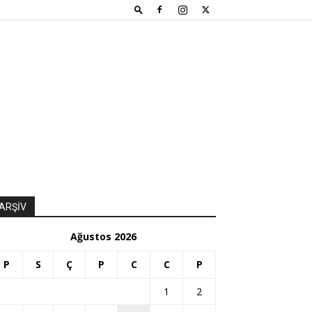
ARŞİV
Ağustos 2026
P
S
Ç
P
C
C
P
1
2