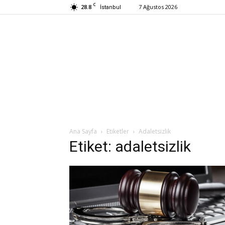
C
28.8
7 Ağustos 2026
İstanbul
Ana Sayfa
Etiketler
Adaletsizlik
Etiket: adaletsizlik