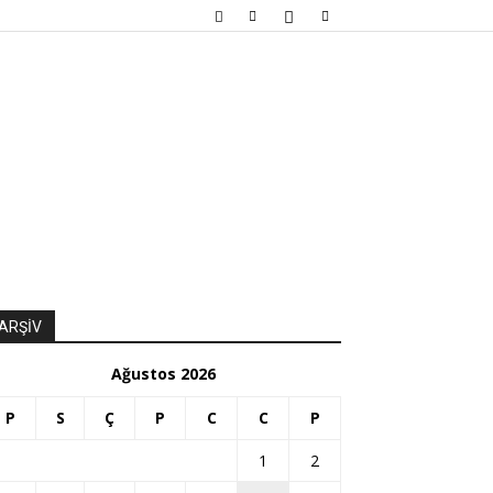
ARŞİV
Ağustos 2026
P
S
Ç
P
C
C
P
1
2