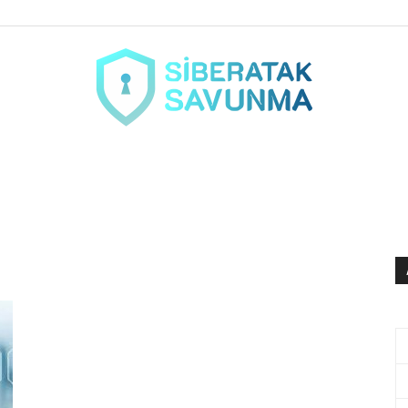
siberataksavunma.com