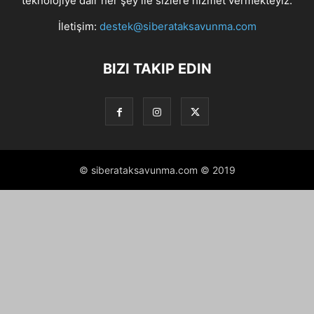
teknolojiye dair her şey ile sizlere hizmet vermekteyiz.
İletişim:
destek@siberataksavunma.com
BIZI TAKIP EDIN
© siberataksavunma.com © 2019